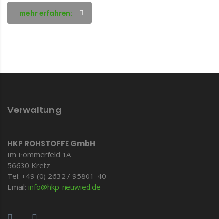
mehr erfahren:
Verwaltung
HKP ROHSTOFFE GmbH
Im Pommerfeld 1A
56630 Kretz
Tel: +49 (0) 2632 / 95801-40
Email:
info@hkp-
neuwied.de