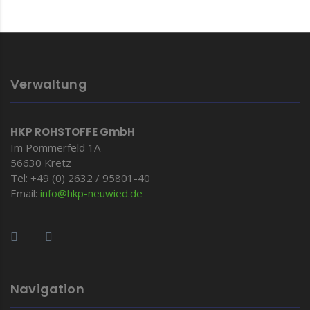
Verwaltung
HKP ROHSTOFFE GmbH
Im Pommerfeld 1A
56630 Kretz
Tel: +49 (0) 2632 / 95801-40
Email:
info@hkp-
neuwied.de
Navigation